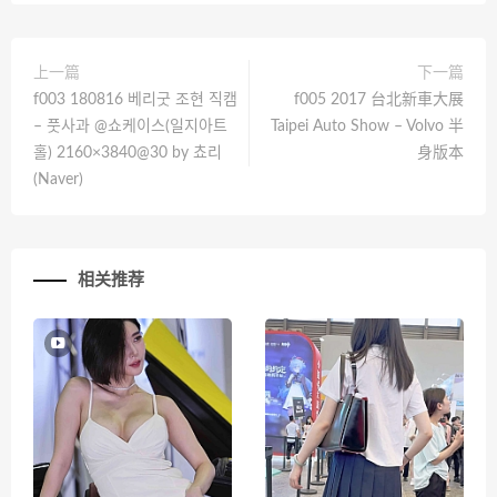
上一篇
下一篇
f003 180816 베리굿 조현 직캠
f005 2017 台北新車大展
– 풋사과 @쇼케이스(일지아트
Taipei Auto Show – Volvo 半
홀) 2160×3840@30 by 쵸리
身版本
(Naver)
相关推荐