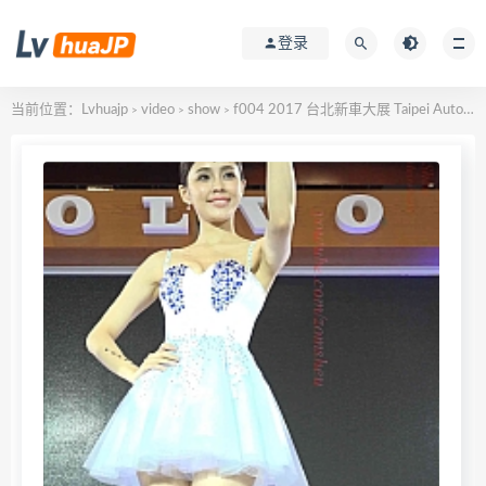
登录
当前位置：
Lvhuajp
video
show
f004 2017 台北新車大展 Taipei Auto Show – Volvo
>
>
>