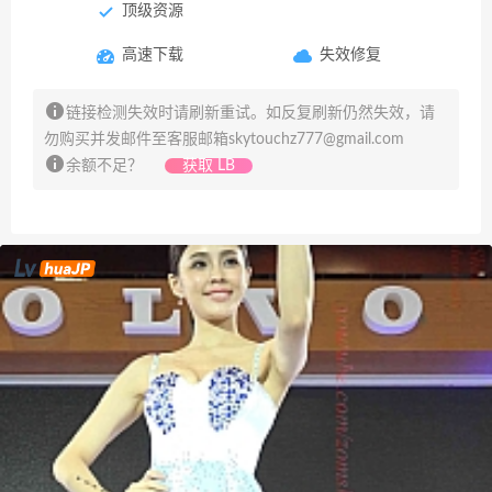
顶级资源
高速下载
失效修复
链接检测失效时请刷新重试。如反复刷新仍然失效，请
勿购买并发邮件至客服邮箱
skytouchz777@gmail.com
余额不足？
获取 LB