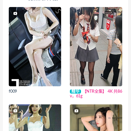
f009
精华
【NTR全集】 4K 共86
v，61g