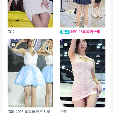
f012
精华
KFC 25年02月合集
f006 2018 吳采臻 新車大展
f010