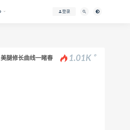
p
登录
。
1.01K
生，美腿修长曲线一睹春