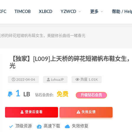
KFC
TIMCOB
XLBCD
YZWCD
更多
帮助 / Hel
]上天桥的碎花短裙帆布鞋女生，美腿修长曲线一睹春光
【独家】[L009]上天桥的碎花短裙帆布鞋女
光
2022-04-04
LvhuaJP
热度 1.01K
1
LB
免费
钻石会员价:
升级钻石会员
登录后查看
失效反馈
顶级资源
高速下载
失效修复